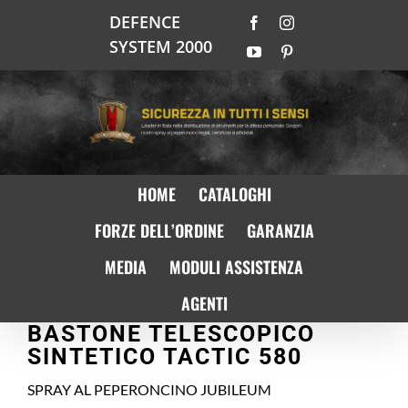
Salta
DEFENCE
Facebook
Instagram
al
SYSTEM 2000
contenuto
YouTube
Pinterest
HOME
CATALOGHI
FORZE DELL’ORDINE
GARANZIA
MEDIA
MODULI ASSISTENZA
AGENTI
BASTONE TELESCOPICO
SINTETICO TACTIC 580
SPRAY AL PEPERONCINO JUBILEUM