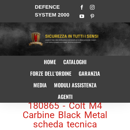
DEFENCE
SYSTEM 2000
HOME
CATALOGHI
FORZE DELL’ORDINE
GARANZIA
MEDIA
MODULI ASSISTENZA
AGENTI
180865 - Colt M4
Carbine Black Metal
scheda tecnica