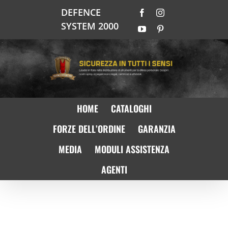
Salta
DEFENCE
Facebook
Instagram
al
SYSTEM 2000
contenuto
YouTube
Pinterest
HOME
CATALOGHI
FORZE DELL’ORDINE
GARANZIA
MEDIA
MODULI ASSISTENZA
AGENTI