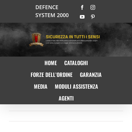
Salta
DEFENCE
Facebook
Instagram
al
SYSTEM 2000
contenuto
YouTube
Pinterest
HOME
CATALOGHI
FORZE DELL’ORDINE
GARANZIA
MEDIA
MODULI ASSISTENZA
AGENTI
Precedente
Prossimo