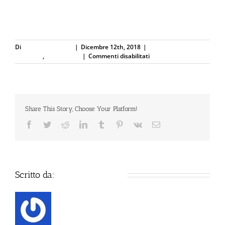
rapina-aggressione-carabinieri.html
Di
Defence Systems
|
Dicembre 12th, 2018
|
Difesa Personale e
su
Sicurezza
,
Ferramenta
|
Commenti disabilitati
Centro:
aggredisce
una
ragazza,
passante
Share This Story, Choose Your Platform!
lo
mette
Facebook
Twitter
Reddit
LinkedIn
Tumblr
Pinterest
Vk
Email
fuori
gioco
Scritto da:
Defence Systems