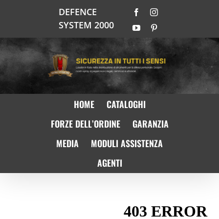
Salta
DEFENCE
Facebook
Instagram
al
SYSTEM 2000
contenuto
YouTube
Pinterest
HOME
CATALOGHI
FORZE DELL’ORDINE
GARANZIA
MEDIA
MODULI ASSISTENZA
AGENTI