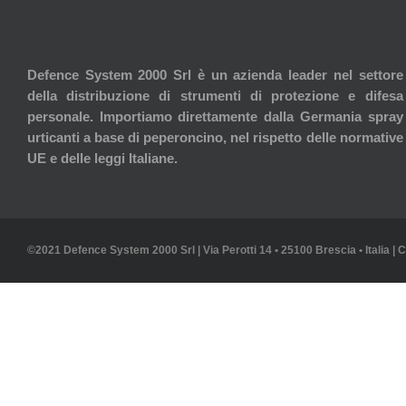
Defence System 2000 Srl è un azienda leader nel settore
della distribuzione di strumenti di protezione e difesa
personale. Importiamo direttamente dalla Germania spray
urticanti a base di peperoncino, nel rispetto delle normative
UE e delle leggi Italiane.
©2021 Defence System 2000 Srl | Via Perotti 14 • 25100 Brescia • Italia | 