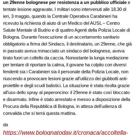
un 29enne bolognese per resistenza a un pubblico ufficiale
e
tentate lesione aggravate. I militari sono intervenuti alle 18.30 di
ieri, 3 maggio, quando la Centrale Operativa Carabinieri ha
ricevuto la richiesta di aiuto di un Medico del AUSL – Centro
Salute Mentale di Budrio e di quattro Agenti della Polizia Locale di
Bologna. Durante l’esecuzione di un accertamento sanitario
obbligatorio a firma del Sindaco, il destinatario, un 29enne, che già
in passato aveva minacciato un sindaco del bolognese, aveva
tirato fuori un coltello da caccia. Nonostante la lunga mediazione
per tentare di riportare la calma, il govane ha colpito con diversi
fendenti sia i Carabinieri sia il personale della Polizia Locale, non
riuscendo a provocare lesioni grazie all’utilizzo dei giubbotti anti-
proiettile e degli scudi balistici. La situazione è stata risolta grazie
all’uso dello spray al peperoncino: il 29enne è stato così bloccato
e disarmato. Infine è stato arrestato e messo a disposizione della
Procura della Repubblica di Bologna, in attesa dell’udienza di
convalida che si terrà questa mattina.
da
https://www.bolognatoday.it/cronaca/accoltella-