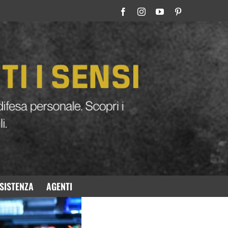
Home
»
Tenta di rapinare due giovani, fermato con lo spray al peperoncino
to con lo spray al
SISTENZA
AGENTI