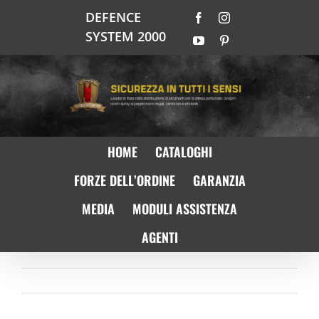
Salta
DEFENCE
Facebook
Instagram
al
SYSTEM 2000
contenuto
YouTube
Pinterest
HOME
CATALOGHI
FORZE DELL’ORDINE
GARANZIA
MEDIA
MODULI ASSISTENZA
AGENTI
Precedente
Prossimo