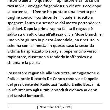
Intorno alle 3.40 quando il rapinatore è salito su un
taxi in via Correggio fingendosi un cliente. Poco dopo
la partenza, il 19enne ha puntato una limetta per
unghie contro il conducente, il quale è riuscito a
spegnere l’auto e a scendere dal mezzo portando via
le chiavi. Dopo la prima rapina fallita il ragazzo è
salito su un altro taxi all’altezza di via Mosè Bianchi e,
una volta giunto in piazza Amendola, ha ripetuto lo
schema con la limetta. In questo caso la seconda
vittima ha spruzzato lo spray al peperoncino verso il
rapinatore, riuscendo a renderlo inoffensivo e a
chiamare la polizia.
L’assessore regionale alla Sicurezza, Immigrazione e
Polizia locale Riccardo De Corato condivide l’appello
del presidente del Radiotaxi Taxiblu Emilio Boccalini,
in riferimento agli ultimi episodi di cronaca ai danni
dei tassisti lombardi.
Di
Defence Systems
|
Novembre 18th, 2019
|
Difesa Personale e