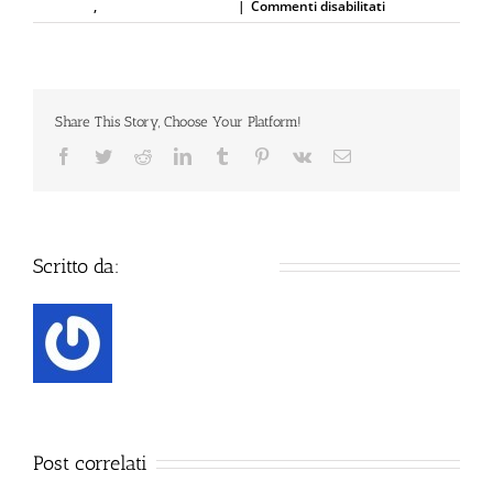
su
Sicurezza
,
Spray al peperoncino
|
Commenti disabilitati
TENTA
RAPINA
CONTRO
DUE
TASSISTI
Share This Story, Choose Your Platform!
IN
ZONA
Facebook
Twitter
Reddit
LinkedIn
Tumblr
Pinterest
Vk
Email
FIERA,
ARRESTATO:
L’APPELLO
DI
RADIOTAXI
028505
Scritto da:
Defence Systems
Post correlati