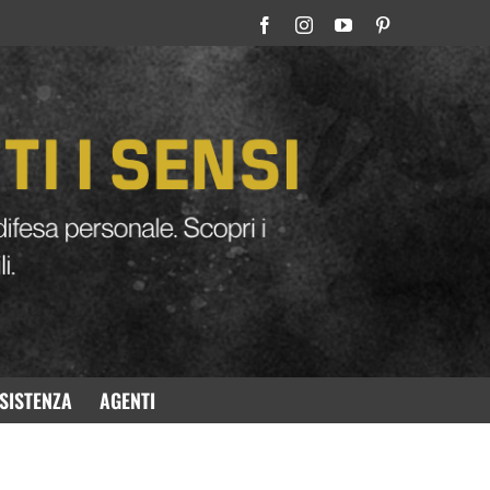
privata
e gli
operatori militari
. Offriamo prodotti di
altissima
ituazione operativa.
Ecco perché i nostri modelli offrono:
SISTENZA
AGENTI