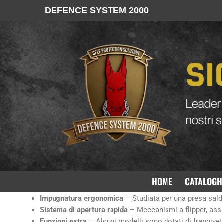
DEFENCE SYSTEM 2000
Vendita coltelli forze dell’ordi
Nel nostro
shop online
trovi una selezione di
coltelli professi
qualità
, realizzati con materiali resistenti e con funzionalità
Caratteristiche dei nostri coltelli per forze 
I coltelli destinati a
polizia, carabinieri, guardie giurate e oper
HOME
CATALOGH
Lame in acciaio inox o acciaio D2
– Resistenti alla corr
Impugnatura ergonomica
– Studiata per una presa sald
Sistema di apertura rapida
– Meccanismi a flipper, ass
Funzioni extra
– Alcuni modelli sono dotati di frangivetr