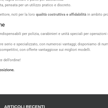
, pensata per un utilizzo pratico e discreto.
settore, noti per la loro
qualità costruttiva e affidabilità
in ambito pr
ine
 indispensabili per polizia, carabinieri e unità speciali per operazion
tore serio e specializzato, con numerosi vantaggi; disponiamo di num
no competitivi, con offerte vantaggiose sui migliori modelli.
e dell’ordine!
osizione.
ARTICOLI RECENTI