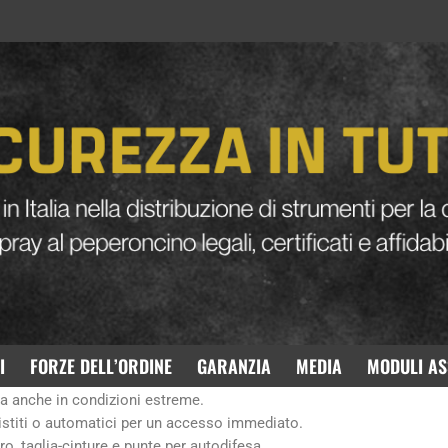
ne online
onali
progettati appositamente per le
forze dell’ordine
, la
sicurezza 
 avanzate per garantire
massima efficienza e sicurezza
in qualsiasi s
dell’ordine
atori tattici
devono garantire
affidabilità, resistenza e versatilità
. 
I
FORZE DELL’ORDINE
GARANZIA
MEDIA
MODULI AS
osione, affilate e durature.
a anche in condizioni estreme.
istiti o automatici per un accesso immediato.
o, taglia-cinture e punte per autodifesa.