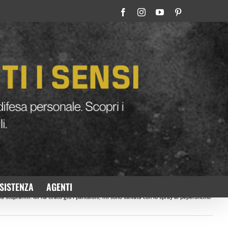
Facebook
Instagram
YouTube
Pinterest
SISTENZA
AGENTI
va stuprarmi. Mi ha tirato giù i pantaloni, mi sono salvata con lo spray al peperoncino”
Precedente
Prossimo