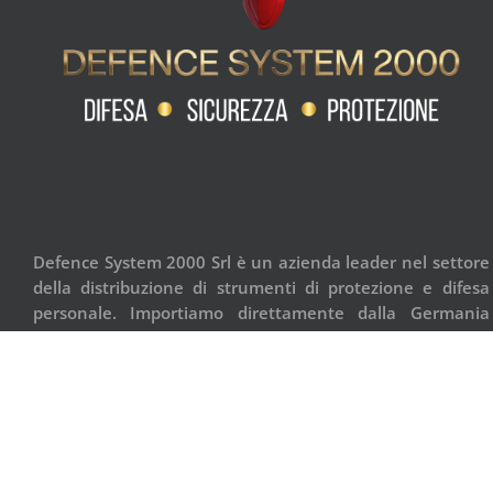
Defence System 2000 Srl è un azienda leader nel settore
della distribuzione di strumenti di protezione e difesa
personale. Importiamo direttamente dalla Germania
spray urticanti a base di peperoncino, nel rispetto delle
normative UE e delle leggi Italiane.
©2021 Defence System 2000 Srl | Via Perotti 14 • 25100 Brescia • Italia | 