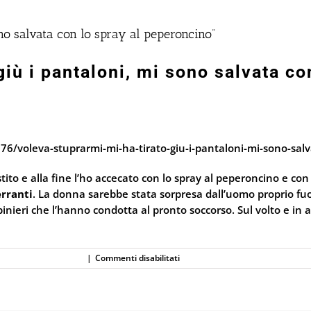
ono salvata con lo spray al peperoncino”
giù i pantaloni, mi sono salvata c
776/voleva-stuprarmi-mi-ha-tirato-giu-i-pantaloni-mi-sono-sal
esistito e alla fine l’ho accecato con lo spray al peperoncino e
rranti
. La donna sarebbe stata sorpresa dall’uomo proprio fuor
nieri che l’hanno condotta al pronto soccorso. Sul volto e in altr
su
Spray al peperoncino
|
Commenti disabilitati
“Voleva
stuprarmi.
Mi
ha