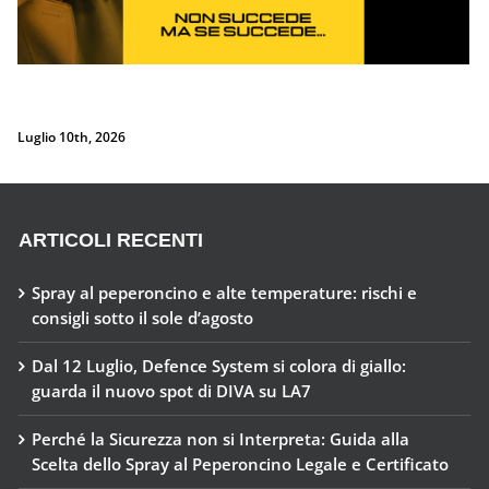
ARTICOLI RECENTI
Spray al peperoncino e alte temperature: rischi e
consigli sotto il sole d’agosto
Dal 12 Luglio, Defence System si colora di giallo:
guarda il nuovo spot di DIVA su LA7
Perché la Sicurezza non si Interpreta: Guida alla
Scelta dello Spray al Peperoncino Legale e Certificato
Lo spray al peperoncino scade? Ecco perché la
bomboletta può tradirti
La Sicurezza Abitativa nel 2026: Perché Intervenire
“Dopo” è Già Troppo Tardi