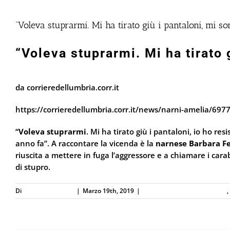
“Voleva stuprarmi. Mi ha tirato giù i pantaloni, mi s
“Voleva stuprarmi. Mi ha tirato 
da corrieredellumbria.corr.it
https://corrieredellumbria.corr.it/news/narni-amelia/697
“
Voleva stuprarmi
. Mi ha tirato giù i pantaloni, io ho r
anno fa”. A raccontare la vicenda è la
narnese
Barbara Fe
riuscita a mettere in fuga l’aggressore e a chiamare i carabi
di stupro.
Di
Defence Systems
|
Marzo 19th, 2019
|
Difesa Personale e Sicurezza
,