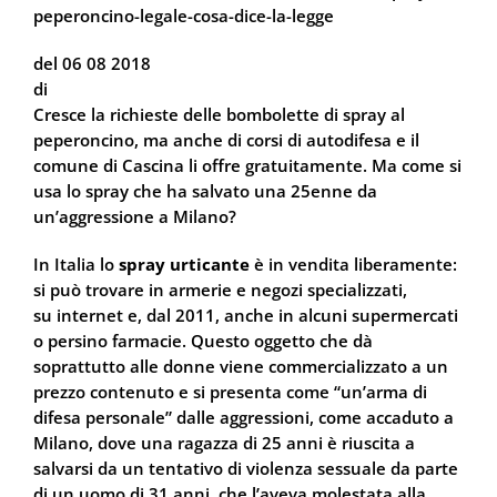
peperoncino-legale-cosa-dice-la-legge
del 06 08 2018
di
Eleonora Lorusso
Cresce la richieste delle bombolette di spray al
peperoncino, ma anche di corsi di autodifesa e il
comune di Cascina li offre gratuitamente. Ma come si
usa lo spray che ha salvato una 25enne da
un’aggressione a Milano?
In Italia lo
spray urticante
è in vendita liberamente:
si può trovare in armerie e negozi specializzati,
su internet e, dal 2011, anche in alcuni supermercati
o persino farmacie. Questo oggetto che dà
sicurezza
soprattutto alle donne viene commercializzato a un
prezzo contenuto e si presenta come “un’arma di
difesa personale” dalle aggressioni, come accaduto a
Milano, dove una ragazza di 25 anni è riuscita a
salvarsi da un tentativo di violenza sessuale da parte
di un uomo di 31 anni, che l’aveva molestata alla