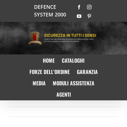
Salta
DEFENCE
Facebook
Instagram
al
SYSTEM 2000
contenuto
YouTube
Pinterest
HOME
CATALOGHI
FORZE DELL’ORDINE
GARANZIA
MEDIA
MODULI ASSISTENZA
AGENTI
Precedente
Prossimo