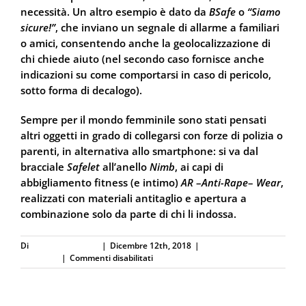
necessità. Un altro esempio è dato da
BSafe
o
“Siamo
sicure!”
, che inviano un segnale di allarme a familiari
o amici, consentendo anche la geolocalizzazione di
chi chiede aiuto (nel secondo caso fornisce anche
indicazioni su come comportarsi in caso di pericolo,
sotto forma di decalogo).
Sempre per il mondo femminile sono stati pensati
altri oggetti in grado di collegarsi con forze di polizia o
parenti, in alternativa allo smartphone: si va dal
bracciale
Safelet
all’anello
Nimb
, ai capi di
abbigliamento fitness (e intimo)
AR
–
Anti-Rape
–
Wear
,
realizzati con materiali antitaglio e apertura a
combinazione solo da parte di chi li indossa.
Di
Defence Systems
|
Dicembre 12th, 2018
|
Difesa Personale e
su
Sicurezza
|
Commenti disabilitati
Lo
spray
al