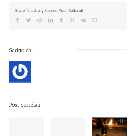
peperoncino
è
Share This Story, Choose Your Platform!
legale?
Cosa
Facebook
Twitter
Reddit
LinkedIn
Tumblr
Pinterest
Vk
Email
dice
la
legge
Scritto da:
Defence Systems
Post correlati