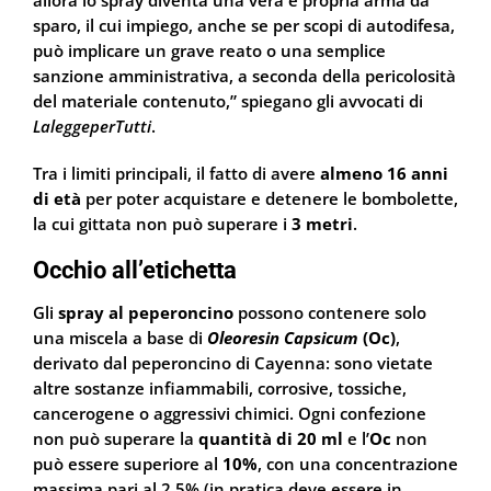
allora lo spray diventa una vera e propria arma da
sparo, il cui impiego, anche se per scopi di autodifesa,
può implicare un grave reato o una semplice
sanzione amministrativa, a seconda della pericolosità
del materiale contenuto,” spiegano gli avvocati di
LaleggeperTutti
.
Tra i limiti principali, il fatto di avere
almeno 16 anni
di età
per poter acquistare e detenere le bombolette,
la cui gittata non può superare i
3 metri
.
Occhio all’etichetta
Gli
spray al peperoncino
possono contenere solo
una miscela a base di
Oleoresin Capsicum
(Oc)
,
derivato dal peperoncino di Cayenna: sono vietate
altre sostanze infiammabili, corrosive, tossiche,
cancerogene o aggressivi chimici. Ogni confezione
non può superare la
quantità di 20 ml
e l’
Oc
non
può essere superiore al
10%
, con una concentrazione
massima pari al 2,5% (in pratica deve essere in