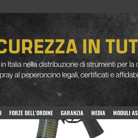
130929 GSG G14 Softair
I
FORZE DELL’ORDINE
GARANZIA
MEDIA
MODULI AS