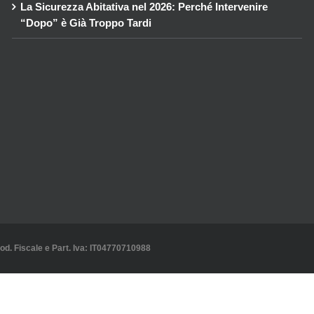
La Sicurezza Abitativa nel 2026: Perché Intervenire
“Dopo” è Già Troppo Tardi
Cod. Fiscale e Part. Iva: IT04770710988