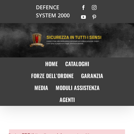
Salta
DEFENCE
Facebook
Instagram
al
SYSTEM 2000
contenuto
YouTube
Pinterest
HOME
CATALOGHI
FORZE DELL’ORDINE
GARANZIA
MEDIA
MODULI ASSISTENZA
AGENTI