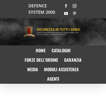
Salta
DEFENCE
Facebook
Instagram
al
SYSTEM 2000
contenuto
YouTube
Pinterest
HOME
CATALOGHI
FORZE DELL’ORDINE
GARANZIA
MEDIA
MODULI ASSISTENZA
AGENTI