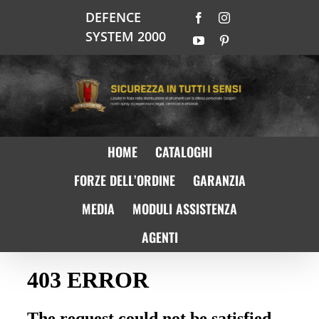
Salta
DEFENCE
Facebook
Instagram
al
SYSTEM 2000
contenuto
YouTube
Pinterest
HOME
CATALOGHI
FORZE DELL’ORDINE
GARANZIA
MEDIA
MODULI ASSISTENZA
AGENTI