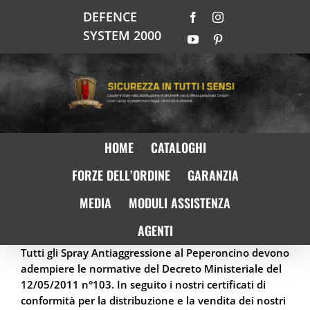
Salta
DEFENCE
Facebook
Instagram
al
SYSTEM 2000
contenuto
YouTube
Pinterest
HOME
CATALOGHI
FORZE DELL’ORDINE
GARANZIA
MEDIA
MODULI ASSISTENZA
AGENTI
Tutti gli Spray Antiaggressione al Peperoncino devono
adempiere le normative del Decreto Ministeriale del
12/05/2011 n°103. In seguito i nostri certificati di
conformità per la distribuzione e la vendita dei nostri