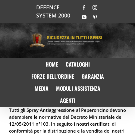
Salta
DEFENCE
Facebook
Instagram
al
SYSTEM 2000
contenuto
YouTube
Pinterest
HOME
CATALOGHI
FORZE DELL’ORDINE
GARANZIA
MEDIA
MODULI ASSISTENZA
AGENTI
Tutti gli Spray Antiaggressione al Peperoncino devono
adempiere le normative del Decreto Ministeriale del
12/05/2011 n°103. In seguito i nostri certificati di
conformità per la distribuzione e la vendita dei nostri