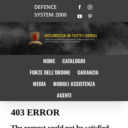
Salta
DEFENCE
Facebook
Instagram
al
SYSTEM 2000
contenuto
YouTube
Pinterest
HOME
CATALOGHI
FORZE DELL’ORDINE
GARANZIA
MEDIA
MODULI ASSISTENZA
AGENTI