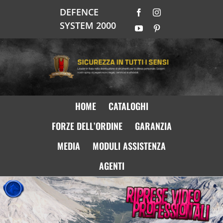
Salta
DEFENCE
Facebook
Instagram
al
SYSTEM 2000
contenuto
YouTube
Pinterest
HOME
CATALOGHI
FORZE DELL’ORDINE
GARANZIA
MEDIA
MODULI ASSISTENZA
AGENTI