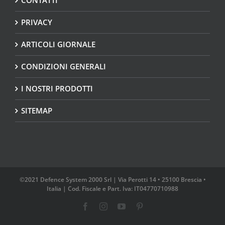
CONTATTI
PRIVACY
ARTICOLI GIORNALE
CONDIZIONI GENERALI
I NOSTRI PRODOTTI
SITEMAP
©2021 Defence System 2000 Srl | Via Perotti 14 • 25100 Brescia •
Italia | Cod. Fiscale e Part. Iva: IT04770710988
Facebook
Instagram
YouTube
Pinterest