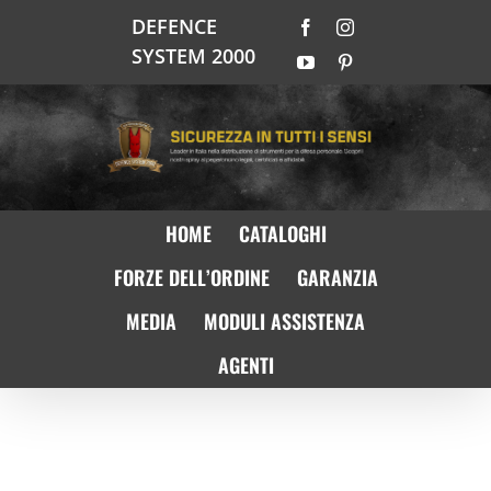
Salta
DEFENCE
Facebook
Instagram
al
SYSTEM 2000
contenuto
YouTube
Pinterest
HOME
CATALOGHI
FORZE DELL’ORDINE
GARANZIA
MEDIA
MODULI ASSISTENZA
AGENTI