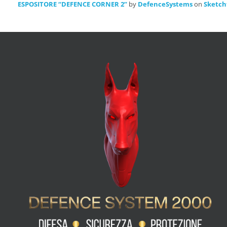
ESPOSITORE “DEFENCE CORNER 2”
by
DefenceSystems
on
Sketch