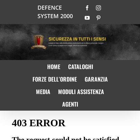
Salta
DEFENCE
Facebook
Instagram
al
SYSTEM 2000
contenuto
YouTube
Pinterest
HOME
CATALOGHI
FORZE DELL’ORDINE
GARANZIA
MEDIA
MODULI ASSISTENZA
AGENTI