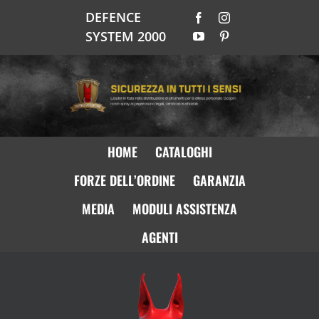
Salta
DEFENCE
Facebook
Instagram
al
SYSTEM 2000
YouTube
Pinterest
contenuto
HOME
CATALOGHI
FORZE DELL’ORDINE
GARANZIA
MEDIA
MODULI ASSISTENZA
AGENTI