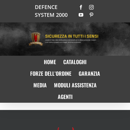
Salta
DEFENCE
Facebook
Instagram
al
SYSTEM 2000
YouTube
Pinterest
contenuto
HOME
CATALOGHI
FORZE DELL’ORDINE
GARANZIA
MEDIA
MODULI ASSISTENZA
AGENTI