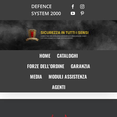
Salta
DEFENCE
Facebook
Instagram
al
SYSTEM 2000
YouTube
Pinterest
contenuto
HOME
CATALOGHI
FORZE DELL’ORDINE
GARANZIA
MEDIA
MODULI ASSISTENZA
AGENTI