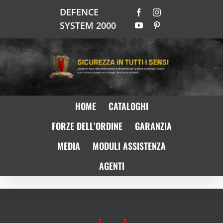
Salta
DEFENCE
Facebook
Instagram
al
SYSTEM 2000
YouTube
Pinterest
contenuto
HOME
CATALOGHI
FORZE DELL’ORDINE
GARANZIA
MEDIA
MODULI ASSISTENZA
AGENTI