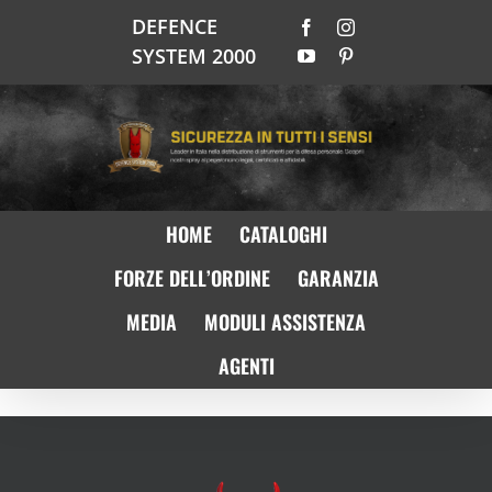
Salta
DEFENCE
Facebook
Instagram
al
SYSTEM 2000
YouTube
Pinterest
contenuto
HOME
CATALOGHI
FORZE DELL’ORDINE
GARANZIA
MEDIA
MODULI ASSISTENZA
AGENTI