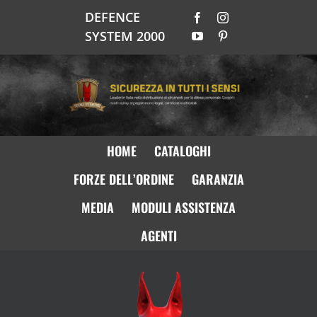
Salta
DEFENCE
Facebook
Instagram
al
SYSTEM 2000
YouTube
Pinterest
contenuto
HOME
CATALOGHI
FORZE DELL’ORDINE
GARANZIA
MEDIA
MODULI ASSISTENZA
AGENTI