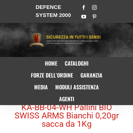
DEFENCE
SYSTEM 2000
HOME
CATALOGHI
FORZE DELL’ORDINE
GARANZIA
MEDIA
MODULI ASSISTENZA
AGENTI
KA-BB-04-WH Pallini BIO
SWISS ARMS Bianchi 0,20gr
sacca da 1Kg