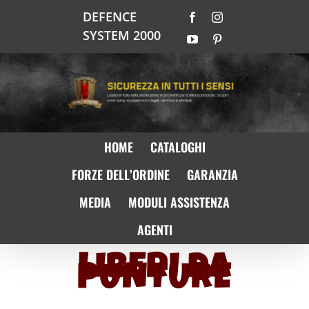
Salta
DEFENCE
Facebook
Instagram
al
SYSTEM 2000
contenuto
YouTube
Pinterest
HOME
CATALOGHI
FORZE DELL’ORDINE
GARANZIA
MEDIA
MODULI ASSISTENZA
AGENTI
LIBERI DA
PUNTURE