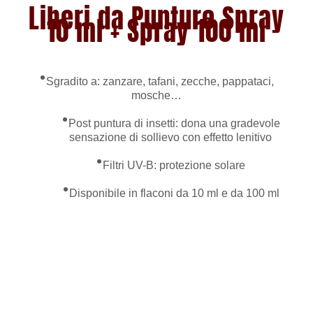
Liberi da Punture Spray
10 ml + Spray 100 ml
•
Sgradito a: zanzare, tafani, zecche, pappataci,
mosche…
•
Post puntura di insetti: dona una gradevole
sensazione di sollievo con effetto lenitivo
•
Filtri UV-B: protezione solare
•
Disponibile in flaconi da 10 ml e da 100 ml