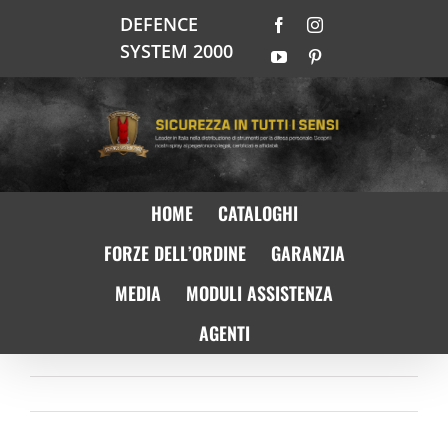
Salta
DEFENCE
Facebook
Instagram
al
SYSTEM 2000
contenuto
YouTube
Pinterest
HOME
CATALOGHI
FORZE DELL’ORDINE
GARANZIA
MEDIA
MODULI ASSISTENZA
AGENTI
Precedente
Prossimo