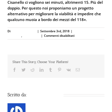
Cisanello ci vogliono sei minuti, altrimenti 15. Più del
doppio. Per questo noi proponiamo un progetto
alternativo per migliorare la viabilità e impedire che
qualcuno muoia a bordo dei mezzi del 118».
Di
Defence Systems
|
Settembre 3rd, 2018
|
Difesa Personale e
su
Sicurezza
,
Ferramenta
|
Commenti disabilitati
Lo
disarma
con
lo
spray
Share This Story, Choose Your Platform!
al
peperoncino
Facebook
Twitter
Reddit
LinkedIn
Tumblr
Pinterest
Vk
Email
e
salva
la
mamma
Scritto da:
Defence Systems