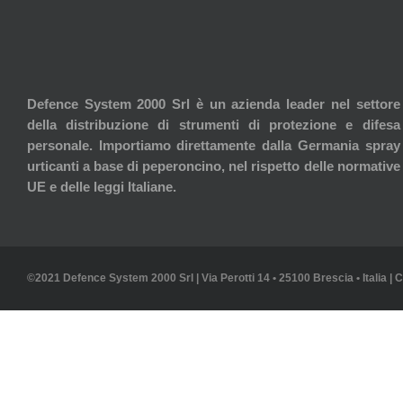
Defence System 2000 Srl è un azienda leader nel settore
della distribuzione di strumenti di protezione e difesa
personale. Importiamo direttamente dalla Germania spray
urticanti a base di peperoncino, nel rispetto delle normative
UE e delle leggi Italiane.
©2021 Defence System 2000 Srl | Via Perotti 14 • 25100 Brescia • Italia | 