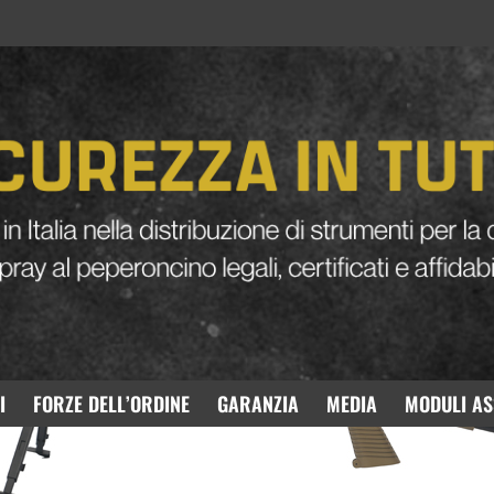
MINIMI MK46 Dark Earth metal SOF
I
FORZE DELL’ORDINE
GARANZIA
MEDIA
MODULI AS