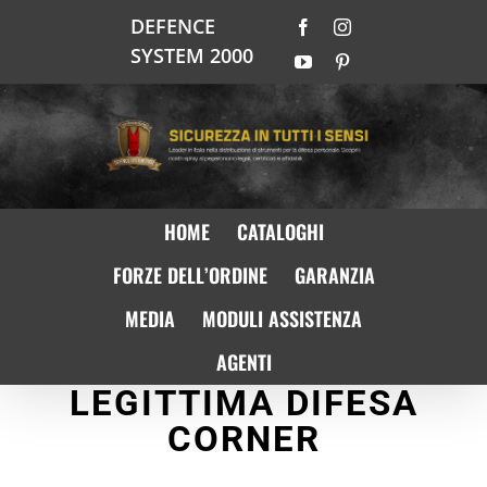
Salta
DEFENCE
Facebook
Instagram
al
SYSTEM 2000
contenuto
YouTube
Pinterest
HOME
CATALOGHI
FORZE DELL’ORDINE
GARANZIA
MEDIA
MODULI ASSISTENZA
AGENTI
LEGITTIMA DIFESA
CORNER