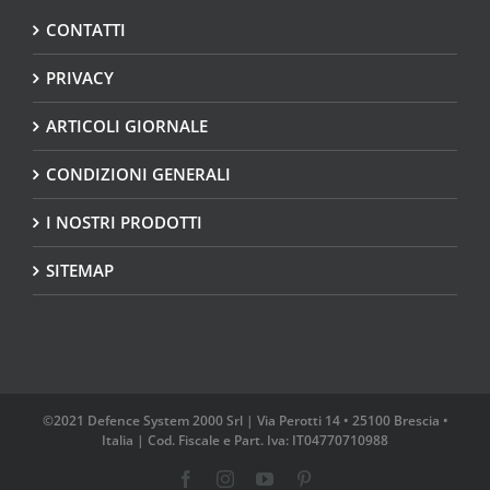
CONTATTI
PRIVACY
ARTICOLI GIORNALE
CONDIZIONI GENERALI
I NOSTRI PRODOTTI
SITEMAP
©2021 Defence System 2000 Srl | Via Perotti 14 • 25100 Brescia •
Italia | Cod. Fiscale e Part. Iva: IT04770710988
Facebook
Instagram
YouTube
Pinterest