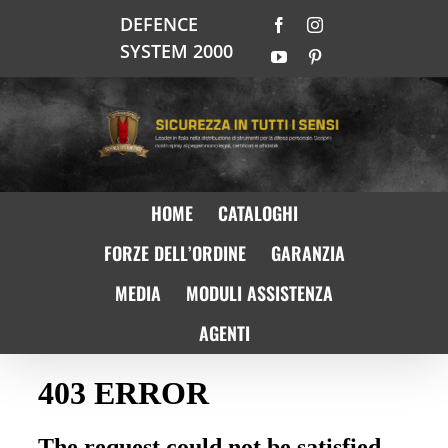
Salta
DEFENCE
Facebook
Instagram
al
SYSTEM 2000
contenuto
YouTube
Pinterest
HOME
CATALOGHI
FORZE DELL’ORDINE
GARANZIA
MEDIA
MODULI ASSISTENZA
AGENTI