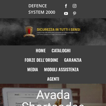
Salta
DEFENCE
Facebook
Instagram
al
SYSTEM 2000
contenuto
YouTube
Pinterest
HOME
CATALOGHI
FORZE DELL’ORDINE
GARANZIA
MEDIA
MODULI ASSISTENZA
AGENTI
Avada