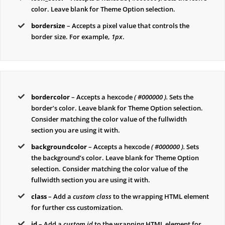
color. Leave blank for Theme Option selection.
bordersize
– Accepts a pixel value that controls the
border size. For example,
1px
.
bordercolor
– Accepts a hexcode
( #000000 ).
Sets the
border’s color. Leave blank for Theme Option selection.
Consider matching the color value of the fullwidth
section you are using it with.
backgroundcolor
– Accepts a hexcode
( #000000 ).
Sets
the background’s color. Leave blank for Theme Option
selection. Consider matching the color value of the
fullwidth section you are using it with.
class
– Add a
custom class
to the wrapping HTML element
for further css customization.
id
– Add a
custom id
to the wrapping HTML element for