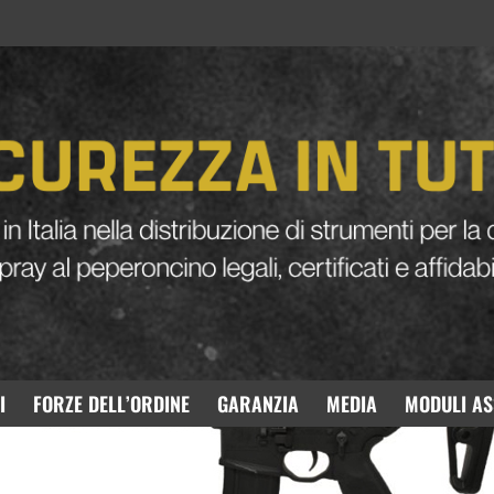
SIG MCX AEG METALLO FULL META
I
FORZE DELL’ORDINE
GARANZIA
MEDIA
MODULI AS