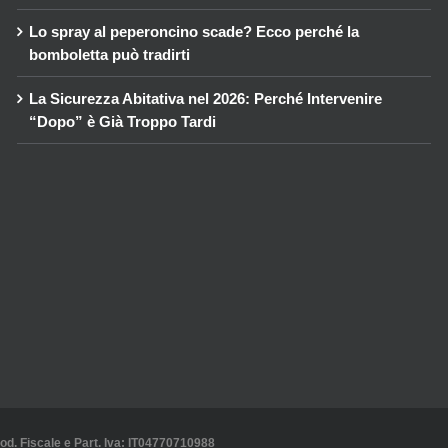
Lo spray al peperoncino scade? Ecco perché la
bomboletta può tradirti
La Sicurezza Abitativa nel 2026: Perché Intervenire
“Dopo” è Già Troppo Tardi
Cod. Fiscale e Part. Iva: IT04770710988