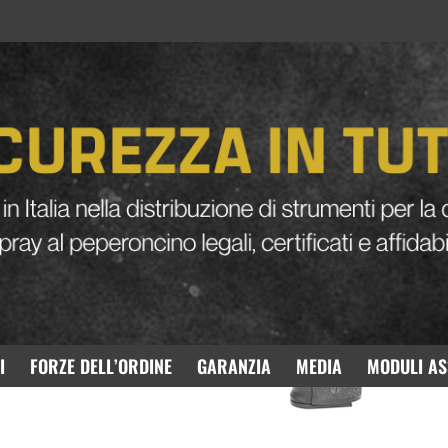
SIG SAUER P226 X-FIVE Co2
I
FORZE DELL’ORDINE
GARANZIA
MEDIA
MODULI AS