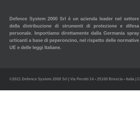
Defence System 2000 Srl è un azienda leader nel settore
della distribuzione di strumenti di protezione e difesa
personale. Importiamo direttamente dalla Germania spray
urticanti a base di peperoncino, nel rispetto delle normative
UE e delle leggi Italiane.
©2021 Defence System 2000 Srl | Via Perotti 14 • 25100 Brescia • Italia | 