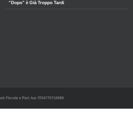
“Dopo” è Già Troppo Tardi
Cod. Fiscale e Part. Iva: IT04770710988