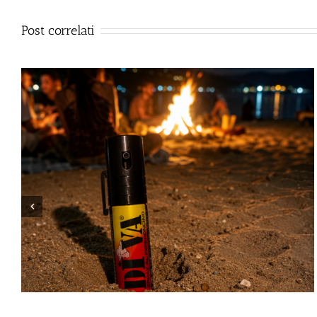
Post correlati
Lo spray al peperoncino scad
Giugno 23rd, 2026
 Interpreta: Guida alla Scelta dello Spray al