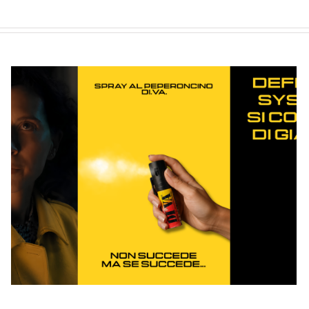
e? Ecco perché la bomboletta può tradirti
I migliori spray al peperoncino d
emergenza
Aprile 28th, 2026
ARTICOLI RECENTI