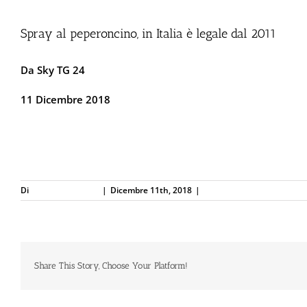
Spray al peperoncino, in Italia è legale dal 2011
Da Sky TG 24
11 Dicembre 2018
italia-e-legale-dal-2011/v473997.vid
Di
Defence Systems
|
Dicembre 11th, 2018
|
Difesa Personale e Sicure
Share This Story, Choose Your Platform!