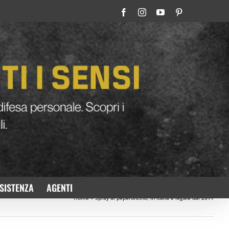
Facebook
Instagram
YouTube
Pinterest
SISTENZA
AGENTI
Home
»
Spray al peperoncino, in Italia è legale dal 2011
Precedente
Prossimo