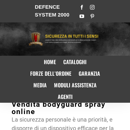
DEFENCE
SYSTEM 2000
HOME
CATALOGHI
FORZE DELL’ORDINE
GARANZIA
MEDIA
MODULI ASSISTENZA
AGENTI
Vendita bodyguard spray
online
La sicurezza personale è una priorità, e
disporre di un dispositivo efficace per la