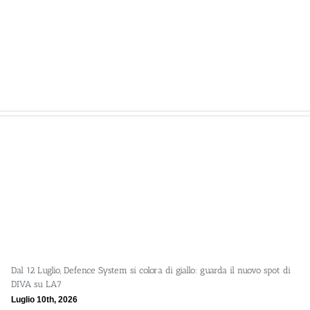
2026: test, gittata e guida all’uso in
Spray al Peperoncino: Sicurezza Reale
Scelta Consapevole
Aprile 14th, 2026