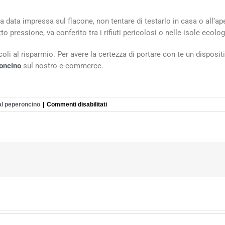
a data impressa sul flacone, non tentare di testarlo in casa o all’ap
o pressione, va conferito tra i rifiuti pericolosi o nelle isole ecol
 al risparmio. Per avere la certezza di portare con te un disposit
oncino
sul nostro e-commerce.
al peperoncino
|
Commenti disabilitati