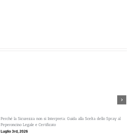
Spray al peperoncino e alte temperature:
d’agosto
Luglio 30th, 2026
 o Falsa Illusione? Guida alla