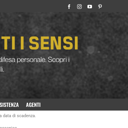
Home
»
Lo spray al peperoncino scade? Ecco perché la bomboletta può tradirti
Precedente
Prossimo
radirti
SISTENZA
AGENTI
zza assoluta che funzioni nell’esatto istante in cui si
la data di scadenza.