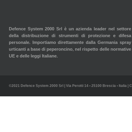
Defence System 2000 Srl è un azienda leader nel settore
della distribuzione di strumenti di protezione e difesa
personale. Importiamo direttamente dalla Germania spray
urticanti a base di peperoncino, nel rispetto delle normative
UE e delle leggi Italiane.
©2021 Defence System 2000 Srl | Via Perotti 14 • 25100 Brescia • Italia | 