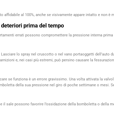
ato affidabile al 100%, anche se visivamente appare intatto e non è 
i deteriori prima del tempo
ortamenti errati possono compromettere la pressione interna prima
Lasciare lo spray nel cruscotto o nel vano portaoggetti dell’auto d
arnizioni e, nei casi più estremi, può persino causare la fessurazio
care se funziona è un errore gravissimo. Una volta attivata la valvo
boletta della sua pressione nel giro di poche settimane o mesi. Se l
tà e il sale possono favorire l’ossidazione della bomboletta o della 