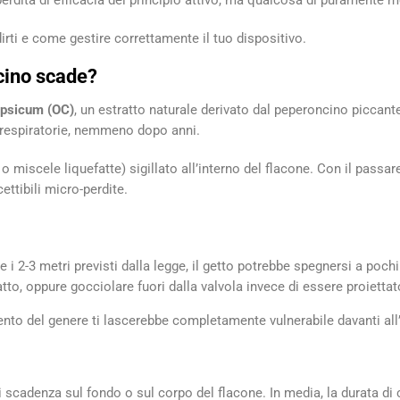
perdita di efficacia del principio attivo, ma qualcosa di puramente 
rti e come gestire correttamente il tuo dispositivo.
cino scade?
apsicum (OC)
, un estratto naturale derivato dal peperoncino picca
ie respiratorie, nemmeno dopo anni.
 miscele liquefatte) sigillato all’interno del flacone. Con il passa
ettibili micro-perdite.
 i 2-3 metri previsti dalla legge, il getto potrebbe spegnersi a pochi
tto, oppure gocciolare fuori dalla valvola invece di essere proiettato
ento del genere ti lascerebbe completamente vulnerabile davanti all
a di scadenza sul fondo o sul corpo del flacone. In media, la durata d