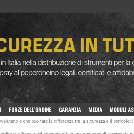
letta può tradirti
? Ecco perché la bomboletta può t
I
FORZE DELL’ORDINE
GARANZIA
MEDIA
MODULI AS
a con una speranza precisa: non doverlo usare mai, ma avere la certe
alutano e che può fare la differenza tra la sicurezza e il pericolo: 