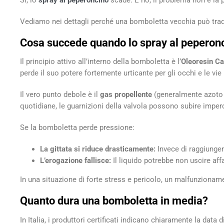
Sì, lo
spray al peperoncino
scade. E no, il problema non è la 
Vediamo nei dettagli perché una bomboletta vecchia può tradi
Cosa succede quando lo spray al peperon
Il principio attivo all’interno della bomboletta è l’
Oleoresin C
perde il suo potere fortemente urticante per gli occhi e le v
Il vero punto debole è il
gas propellente
(generalmente azoto o
quotidiane, le guarnizioni della valvola possono subire imperc
Se la bomboletta perde pressione:
La gittata si riduce drasticamente:
Invece di raggiungere
L’erogazione fallisce:
Il liquido potrebbe non uscire affa
In una situazione di forte stress e pericolo, un malfunzionam
Quanto dura una bomboletta in media?
In Italia, i produttori certificati indicano chiaramente la dat