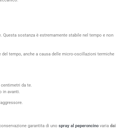
meccanico.
nte. Questa sostanza è estremamente stabile nel tempo e non
re del tempo, anche a causa delle micro-oscillazioni termiche
 centimetri da te.
 in avanti.
’aggressore.
i conservazione garantita di uno
spray al peperoncino
varia
dai