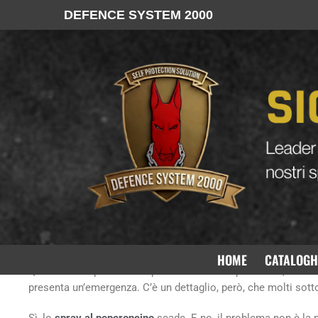
DEFENCE SYSTEM 2000
Lo spray al peperoncino scade? Ecco perché la bombo
Lo spray al peperoncino scade
HOME
CATALOGH
Quando si acquista un dispositivo di difesa personale, lo si f
presenta un’emergenza. C’è un dettaglio, però, che molti sottov