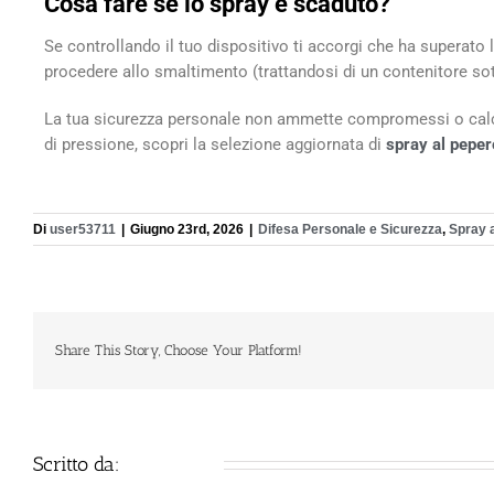
Cosa fare se lo spray è scaduto?
Se controllando il tuo dispositivo ti accorgi che ha superato l
procedere allo smaltimento (trattandosi di un contenitore sott
La tua sicurezza personale non ammette compromessi o calcoli
di pressione, scopri la selezione aggiornata di
spray al peper
Di
user53711
|
Giugno 23rd, 2026
|
Difesa Personale e Sicurezza
,
Spray 
Share This Story, Choose Your Platform!
Scritto da:
user53711