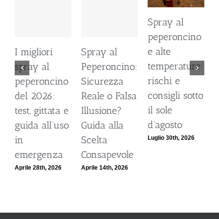
Spray al
Dal 12 Luglio,
peperoncino
Defence
e alte
System si
l
Lo spray al
temperature:
colora di
cino:
peperoncino
rischi e
giallo:
za
scade? Ecco
consigli sotto
guarda il
Falsa
perché la
il sole
nuovo spot
e?
bomboletta
d’agosto
di DIVA su
la
può tradirti
LA7
Luglio 30th, 2026
Giugno 23rd, 2026
vole
Luglio 10th, 2026
 2026