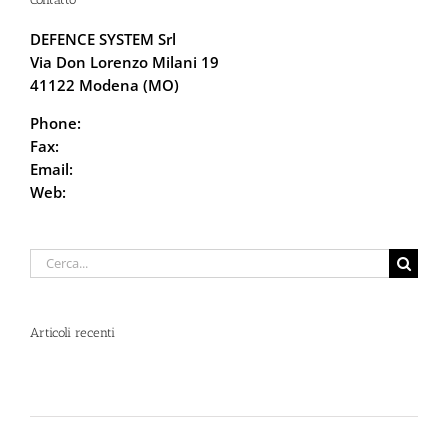
DEFENCE SYSTEM Srl
Via Don Lorenzo Milani 19
41122 Modena (MO)
Phone:
059.68.5115
Fax:
059.68.6666
Email:
info@defencesystem.it
Web:
DefenceSystem.it
Cerca
per:
Articoli recenti
Spray al peperoncino e alte temperature: rischi e
consigli sotto il sole d’agosto
Dal 12 Luglio, Defence System si colora di giallo: