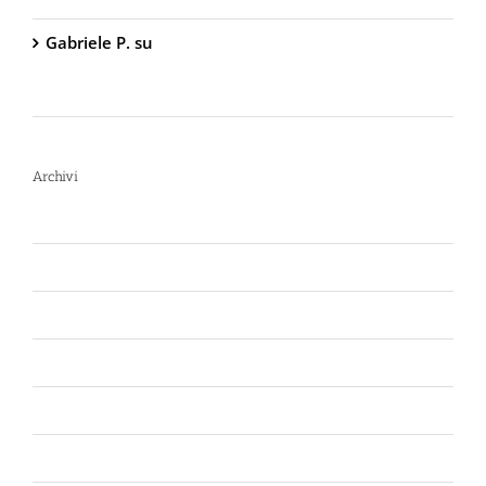
Gabriele P.
su
TW1000 Lady – Spray
Antiaggressione al Peperoncino – 2.000.000
Scoville
Archivi
Luglio 2026
Giugno 2026
Aprile 2026
Luglio 2025
Marzo 2025
Gennaio 2025