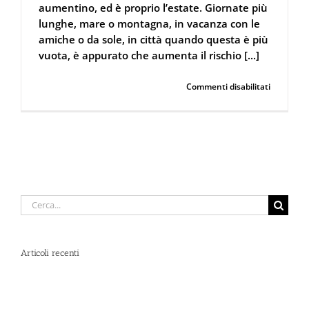
aumentino, ed è proprio l’estate. Giornate più
lunghe, mare o montagna, in vacanza con le
amiche o da sole, in città quando questa è più
vuota, è appurato che aumenta il rischio [...]
su
Continua a leggere
Commenti disabilitati
Violenza
e
aggressio
sulle
donne
aumenta
in
estate.
La
Cerca
guida
per:
alla
difesa
Articoli recenti
Spray al peperoncino e alte temperature: rischi e
consigli sotto il sole d’agosto