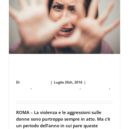
Violenza e aggressioni sulle donne
aumentano in estate. La guida alla difesa
Di
Defence Systems
|
Luglio 26th, 2016
|
Difesa
Abitativa
,
Difesa Personale e Sicurezza
,
Forze dell'Ordine
,
Spray al peperoncino
ROMA – La violenza e le aggressioni sulle
donne sono purtroppo sempre in atto. Ma c’è
un periodo dell’anno in cui pare queste