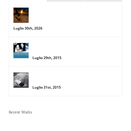
Spray al peperoncino e alte
temperature: rischi e consigli sotto il
sole d’agosto
Luglio 30th, 2026
34a Edizione delle Giornate della Polizia
Locale
Luglio 29th, 2015
Donna salva la sua auto da due
rapinatori con lo Spray al Peperoncino
Luglio 31st, 2015
Recent Works