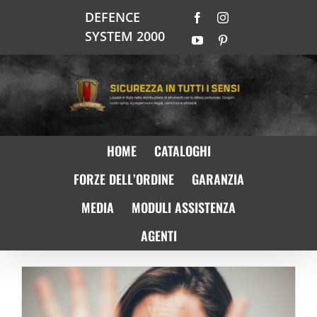
Salta
DEFENCE
Facebook
Instagram
al
SYSTEM 2000
contenuto
YouTube
Pinterest
HOME
CATALOGHI
FORZE DELL’ORDINE
GARANZIA
MEDIA
MODULI ASSISTENZA
AGENTI