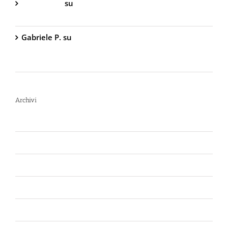
Gabriella S.
su
DIVA Base – Spray Antiaggressione
al Peperoncino – 800.000 Scoville
Gabriele P.
su
TW1000 Lady – Spray
Antiaggressione al Peperoncino – 2.000.000
Scoville
Archivi
Luglio 2026
Giugno 2026
Aprile 2026
Luglio 2025
Marzo 2025