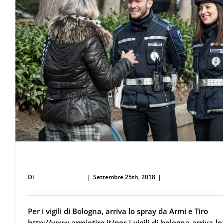
Per i vigili di Bologna, arriva lo spray
Di
Defence Systems
|
Settembre 25th, 2018
|
Difesa Personale e S
Per i vigili di Bologna, arriva lo spray da Armi e Tiro
http://www.armietiro.it/per-i-vigili-di-bologna-arriva-lo