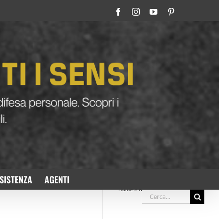
Facebook
Instagram
YouTube
Pinterest
SISTENZA
AGENTI
Home
»
Archivi per Settembre 2018
Cerca
per:
ne Si salva grazie allo