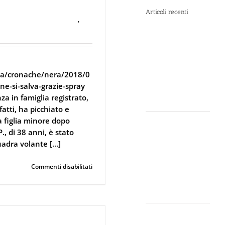
Articoli recenti
ifesa Personale e Sicurezza
,
Spray al
peperoncino e
alte
temperature:
ria/cronache/nera/2018/0
rischi e
ne-si-salva-grazie-spray
consigli sotto il
a in famiglia registrato,
sole d’agosto
atti, ha picchiato e
a figlia minore dopo
Dal 12 Luglio,
., di 38 anni, è stato
Defence
adra volante [...]
System si
colora di
su
Commenti disabilitati
giallo: guarda
Aggredita
il nuovo spot
dall’ex
di DIVA su LA7
convivente
a
Crotone
Perché la
Si