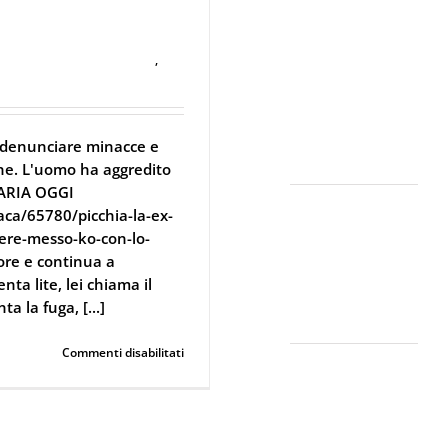
Sicurezza non
stata un carabiniere:
salva
si Interpreta:
grazie
allo
Guida alla
ifesa Personale e Sicurezza
,
spray
Scelta dello
al
Spray al
peperoncino
Peperoncino
Legale e
r denunciare minacce e
Certificato
nne. L'uomo ha aggredito
IARIA OGGI
Lo spray al
aca/65780/picchia-la-ex-
peperoncino
iere-messo-ko-con-lo-
scade? Ecco
ore e continua a
perché la
nta lite, lei chiama il
bomboletta
ta la fuga, [...]
può tradirti
su
Commenti disabilitati
La Sicurezza
Picchia
Abitativa nel
la
ex
2026: Perché
e
Intervenire
colpisce