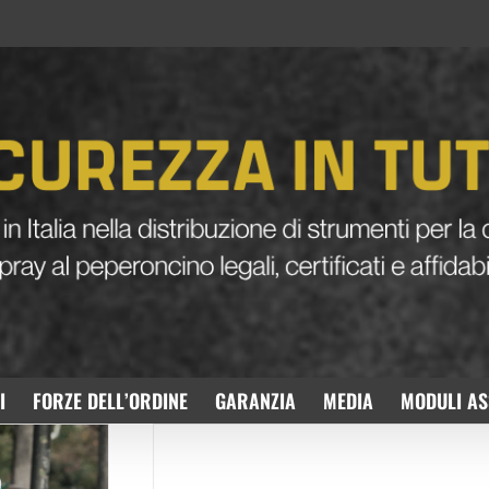
I
FORZE DELL’ORDINE
GARANZIA
MEDIA
MODULI AS
Aggredita dall’ex convivente a Croto