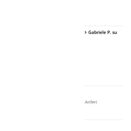
Peperoncino –
800.000
Scoville
Gabriele P.
su
TW1000 Lady
– Spray
Antiaggressione
al
Peperoncino –
2.000.000
Scoville
Archivi
Luglio 2026
Giugno 2026