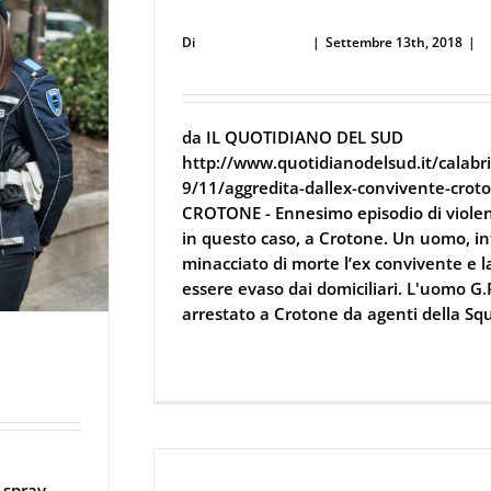
spray al peperoncino
Di
Defence Systems
|
Settembre 13th, 2018
|
D
Ferramenta
da IL QUOTIDIANO DEL SUD
http://www.quotidianodelsud.it/calab
9/11/aggredita-dallex-convivente-croto
CROTONE - Ennesimo episodio di violenz
in questo caso, a Crotone. Un uomo, inf
minacciato di morte l’ex convivente e l
essere evaso dai domiciliari. L'uomo G.P
arrestato a Crotone da agenti della Squ
Continua a leggere
icurezza
-spray-