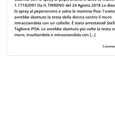
1.17182091 Da IL TIRRENO del 24 Agosto 2018 Lo dis
lo spray al peperoncino e salva la mamma Pisa: l'uomo
avrebbe sbattuto la testa della donna contro il muro
minacciandola con un coltello. È stato arrestatodi Ste
Taglione PISA. Le avrebbe sbattuto più volte la testa co
muro, insultandola e minacciandola con [...]
Continua a leggere
Commenti