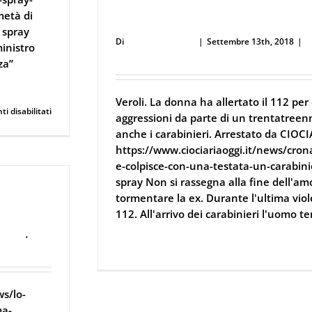
Picchia la ex e colpisce con una te
metà di
messo ko con lo spray
 spray
Di
Defence Systems
|
Settembre 13th, 2018
|
D
ministro
Ferramenta
za”
Veroli. La donna ha allertato il 112 pe
su
 disabilitati
aggressioni da parte di un trentatree
Per
anche i carabinieri. Arrestato da CIOC
i
vigili
https://www.ciociariaoggi.it/news/cron
di
e-colpisce-con-una-testata-un-carabin
Bologna,
spray Non si rassegna alla fine dell'am
arriva
a
tormentare la ex. Durante l'ultima viole
lo
spray
112. All'arrivo dei carabinieri l'uomo ten
curezza
,
Continua a leggere
ws/lo-
ma-