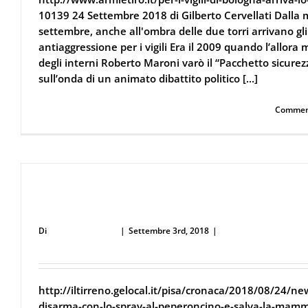
10139 24 Settembre 2018 di Gilberto Cervellati Dalla 
settembre, anche all'ombra delle due torri arrivano gli
antiaggressione per i vigili Era il 2009 quando l’allora 
degli interni Roberto Maroni varò il “Pacchetto sicurez
sull’onda di un animato dibattito politico [...]
Continua a leggere
Commenti
Lo disarma con lo spray al peperoncino e salva l
mamma
Di
Defence Systems
|
Settembre 3rd, 2018
|
Difesa Personale e Si
Ferramenta
http://iltirreno.gelocal.it/pisa/cronaca/2018/08/24/ne
disarma-con-lo-spray-al-peperoncino-e-salva-la-mam