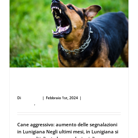
Cane aggressivo: aumento delle
segnalazioni in Lunigiana
Di
user53711
|
Febbraio 1st, 2024
|
Difesa Personale e
Sicurezza
,
Spray al peperoncino
Cane aggressivo: aumento delle segnalazioni
in Lunigiana Negli ultimi mesi, in Lunigiana si