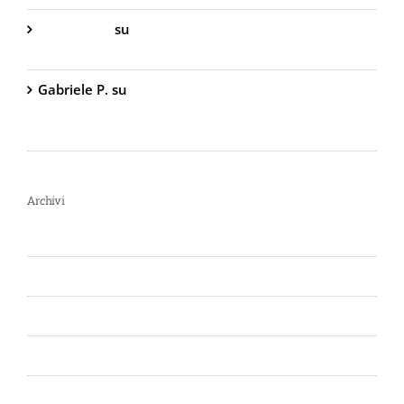
Gabriella S.
su
DIVA Base – Spray Antiaggressione
al Peperoncino – 800.000 Scoville
Gabriele P.
su
TW1000 Lady – Spray
Antiaggressione al Peperoncino – 2.000.000
Scoville
Archivi
Luglio 2026
Giugno 2026
Aprile 2026
Luglio 2025
Marzo 2025