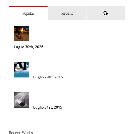
Commenti
Popular
Recent
Spray al peperoncino e alte
temperature: rischi e consigli sotto il
sole d’agosto
Luglio 30th, 2026
34a Edizione delle Giornate della Polizia
Locale
Luglio 29th, 2015
Donna salva la sua auto da due
rapinatori con lo Spray al Peperoncino
Luglio 31st, 2015
Recent Works