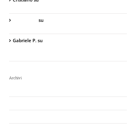
Peperoncino – 800.000 Scoville
Gabriella S.
su
DIVA Base – Spray Antiaggressione
al Peperoncino – 800.000 Scoville
Gabriele P.
su
TW1000 Lady – Spray
Antiaggressione al Peperoncino – 2.000.000
Scoville
Archivi
Luglio 2026
Giugno 2026
Aprile 2026
Luglio 2025