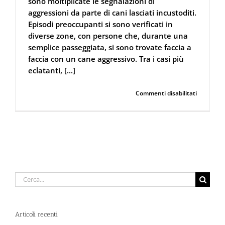
sono moltiplicate le segnalazioni di
aggressioni da parte di cani lasciati incustoditi.
Episodi preoccupanti si sono verificati in
diverse zone, con persone che, durante una
semplice passeggiata, si sono trovate faccia a
faccia con un cane aggressivo. Tra i casi più
eclatanti, [...]
su
Continua a leggere
Commenti disabilitati
Cane
aggressiv
aumento
delle
segnalazi
in
Lunigian
Cerca
per:
Articoli recenti