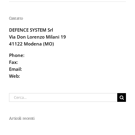
Contatto
DEFENCE SYSTEM Srl
Via Don Lorenzo Milani 19
41122 Modena (MO)
Phone:
059.68.5115
Fax:
059.68.6666
Email:
info@defencesystem.it
Web:
DefenceSystem.it
Cerca
per:
Articoli recenti
Spray al peperoncino e alte temperature: rischi e