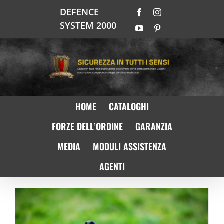
Salta
DEFENCE
Facebook
Instagram
al
SYSTEM 2000
contenuto
YouTube
Pinterest
HOME
CATALOGHI
FORZE DELL’ORDINE
GARANZIA
MEDIA
MODULI ASSISTENZA
AGENTI