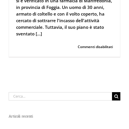
si è verificato in una farmacia di Manfredonia,
in provincia di Foggia. Un uomo di 30 anni,
armato di coltello e con il volto coperto, ha
cercato di sottrarre l'incasso dell'attività
commerciale. Tuttavia, il suo piano è stato
sventato [...]
su
Continua a leggere
Commenti disabilitati
Farmacist
mette
in
fuga
il
ladro
con
lo
spray
Cerca
al
per:
peperonc
Articoli recenti
Spray al peperoncino e alte temperature: rischi e