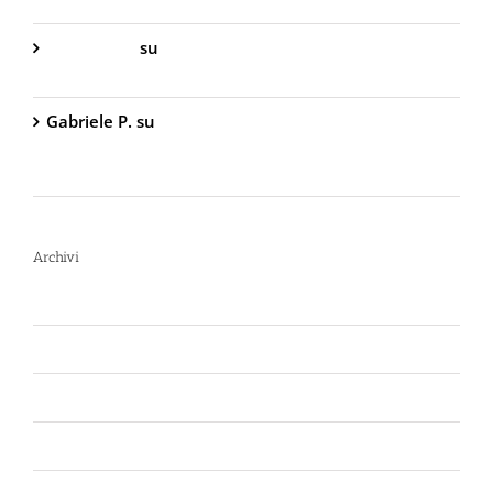
Gabriella S.
su
DIVA Base – Spray Antiaggressione
al Peperoncino – 800.000 Scoville
Gabriele P.
su
TW1000 Lady – Spray
Antiaggressione al Peperoncino – 2.000.000
Scoville
Archivi
Luglio 2026
Giugno 2026
Aprile 2026
Luglio 2025