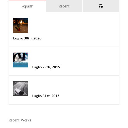
Commenti
Popular
Recent
Spray al peperoncino e alte
temperature: rischi e consigli sotto il
sole d’agosto
Luglio 30th, 2026
34a Edizione delle Giornate della Polizia
Locale
Luglio 29th, 2015
Donna salva la sua auto da due
rapinatori con lo Spray al Peperoncino
Luglio 31st, 2015
Recent Works