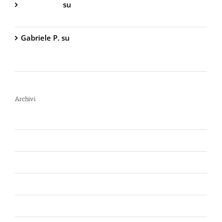
Gabriella S.
su
DIVA Base – Spray Antiaggressione
al Peperoncino – 800.000 Scoville
Gabriele P.
su
TW1000 Lady – Spray
Antiaggressione al Peperoncino – 2.000.000
Scoville
Archivi
Luglio 2026
Giugno 2026
Aprile 2026
Luglio 2025
Marzo 2025