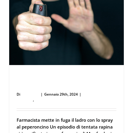
Farmacista mette in fuga il ladro con lo
spray al peperoncino
Di
user53711
|
Gennaio 29th, 2024
|
Difesa Personale e
Sicurezza
,
Spray al peperoncino
Farmacista mette in fuga il ladro con lo spray
al peperoncino Un episodio di tentata rapina