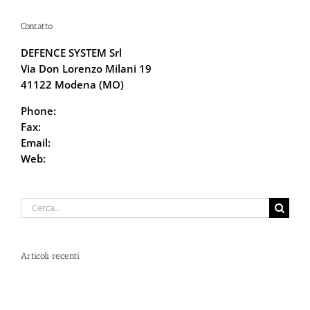
Contatto
DEFENCE SYSTEM Srl
Via Don Lorenzo Milani 19
41122 Modena (MO)
Phone:
059.68.5115
Fax:
059.68.6666
Email:
info@defencesystem.it
Web:
DefenceSystem.it
Cerca
per:
Articoli recenti
Spray al peperoncino e alte temperature: rischi e
consigli sotto il sole d’agosto