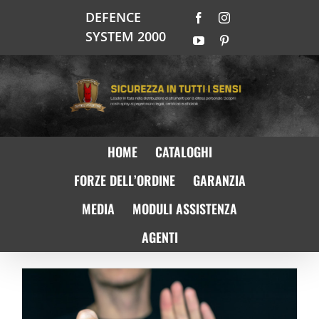
Salta
DEFENCE
Facebook
Instagram
al
SYSTEM 2000
contenuto
YouTube
Pinterest
HOME
CATALOGHI
FORZE DELL’ORDINE
GARANZIA
MEDIA
MODULI ASSISTENZA
AGENTI