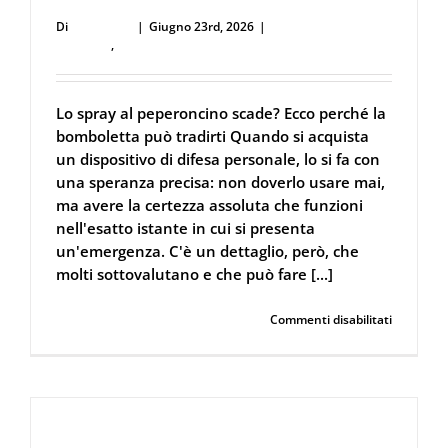
Di
user53711
|
Giugno 23rd, 2026
|
Difesa Personale e
Sicurezza
,
Spray al peperoncino
Lo spray al peperoncino scade? Ecco perché la
bomboletta può tradirti Quando si acquista
un dispositivo di difesa personale, lo si fa con
una speranza precisa: non doverlo usare mai,
ma avere la certezza assoluta che funzioni
nell'esatto istante in cui si presenta
un'emergenza. C'è un dettaglio, però, che
molti sottovalutano e che può fare [...]
su
Continua a leggere
Commenti disabilitati
Lo
spray
al
peperonc
scade?
Ecco
La Sicurezza Abitativa nel 2026: Perché
perché