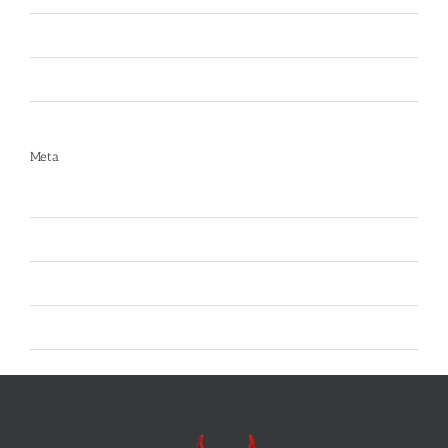
Liberi da Punture
Spray al peperoncino
Meta
Accedi
Feed dei contenuti
Feed dei commenti
WordPress.org