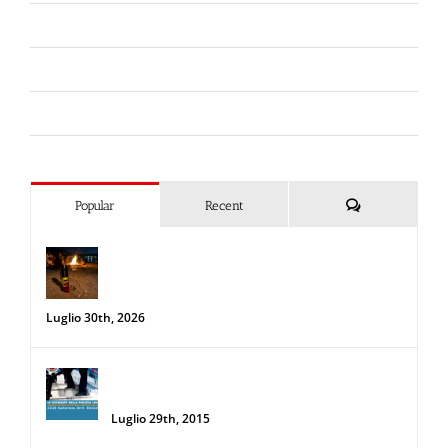
Forze dell'Ordine
Liberi da Punture
Spray al peperoncino
Commenti
Popular
Recent
Spray al peperoncino e alte
temperature: rischi e consigli sotto il
sole d’agosto
Luglio 30th, 2026
34a Edizione delle Giornate della Polizia
Locale
Luglio 29th, 2015