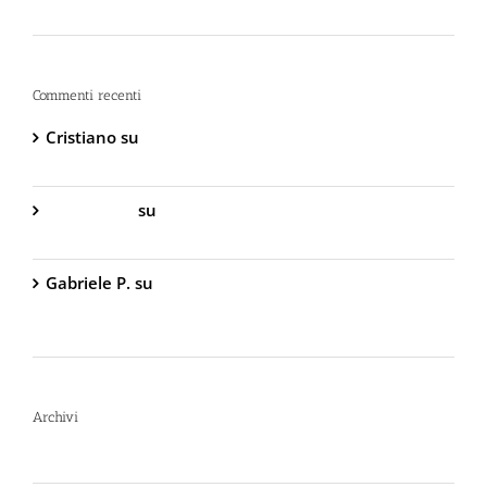
Intervenire “Dopo” è Già Troppo Tardi
Commenti recenti
Cristiano
su
DIVA Base – Spray Antiaggressione al
Peperoncino – 800.000 Scoville
Gabriella S.
su
DIVA Base – Spray Antiaggressione
al Peperoncino – 800.000 Scoville
Gabriele P.
su
TW1000 Lady – Spray
Antiaggressione al Peperoncino – 2.000.000
Scoville
Archivi
Luglio 2026