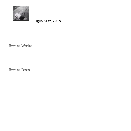
Donna salva la sua auto da due
rapinatori con lo Spray al Peperoncino
Luglio 31st, 2015
Recent Works
Recent Posts
Spray al peperoncino e alte temperature: rischi e
consigli sotto il sole d’agosto
Dal 12 Luglio, Defence System si colora di giallo:
guarda il nuovo spot di DIVA su LA7
Perché la Sicurezza non si Interpreta: Guida alla
Scelta dello Spray al Peperoncino Legale e