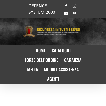
Salta
DEFENCE
Facebook
Instagram
al
SYSTEM 2000
contenuto
YouTube
Pinterest
HOME
CATALOGHI
FORZE DELL’ORDINE
GARANZIA
MEDIA
MODULI ASSISTENZA
AGENTI
Lo spray al peperoncino scade? Ecco
perché la bomboletta può tradirti