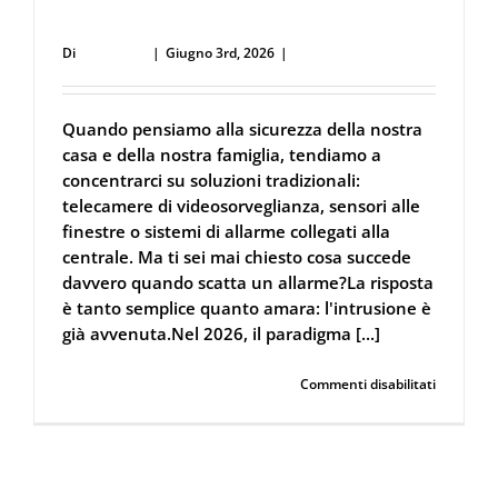
la
Intervenire “Dopo” è Già Troppo Tardi
bombolet
Di
user53711
|
Giugno 3rd, 2026
|
Ferramenta
può
tradirti
Quando pensiamo alla sicurezza della nostra
casa e della nostra famiglia, tendiamo a
concentrarci su soluzioni tradizionali:
telecamere di videosorveglianza, sensori alle
finestre o sistemi di allarme collegati alla
centrale. Ma ti sei mai chiesto cosa succede
davvero quando scatta un allarme?La risposta
è tanto semplice quanto amara: l'intrusione è
già avvenuta.Nel 2026, il paradigma [...]
su
Continua a leggere
Commenti disabilitati
La
Sicurezza
Abitativa
nel
2026: