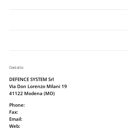
Certificato
Lo spray al peperoncino scade? Ecco perché la
bomboletta può tradirti
La Sicurezza Abitativa nel 2026: Perché
Intervenire “Dopo” è Già Troppo Tardi
Contatto
DEFENCE SYSTEM Srl
Via Don Lorenzo Milani 19
41122 Modena (MO)
Phone:
059.68.5115
Fax:
059.68.6666
Email:
info@defencesystem.it
Web:
DefenceSystem.it