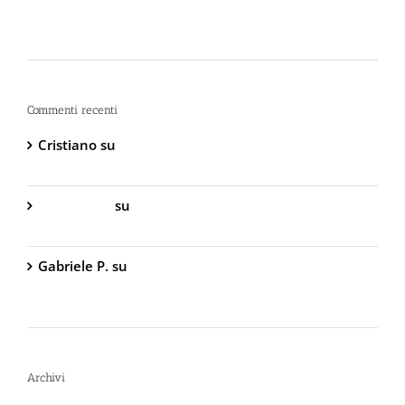
La Sicurezza Abitativa nel 2026: Perché
Intervenire “Dopo” è Già Troppo Tardi
Commenti recenti
Cristiano
su
DIVA Base – Spray Antiaggressione al
Peperoncino – 800.000 Scoville
Gabriella S.
su
DIVA Base – Spray Antiaggressione
al Peperoncino – 800.000 Scoville
Gabriele P.
su
TW1000 Lady – Spray
Antiaggressione al Peperoncino – 2.000.000
Scoville
Archivi