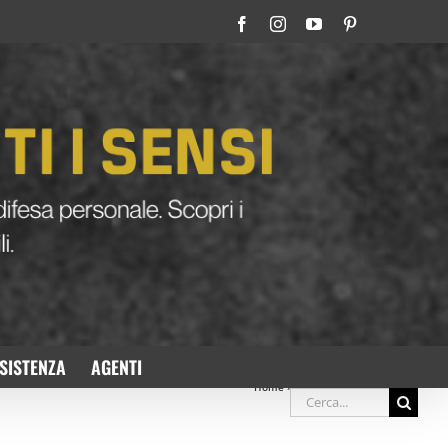
Facebook
Instagram
YouTube
Pinterest
SISTENZA
AGENTI
Home
»
Archivi per Gennaio 2020
Cerca
per: