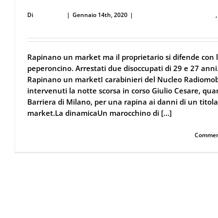
anni.
Di
user53711
|
Gennaio 14th, 2020
|
Difesa Personale e Sicurezza
peperoncino
Rapinano un market ma il proprietario si difende con l
peperoncino. Arrestati due disoccupati di 29 e 27 anni
Rapinano un marketI carabinieri del Nucleo Radiomob
intervenuti la notte scorsa in corso Giulio Cesare, qua
Barriera di Milano, per una rapina ai danni di un titola
market.La dinamicaUn marocchino di [...]
Continua a leggere
Commenti