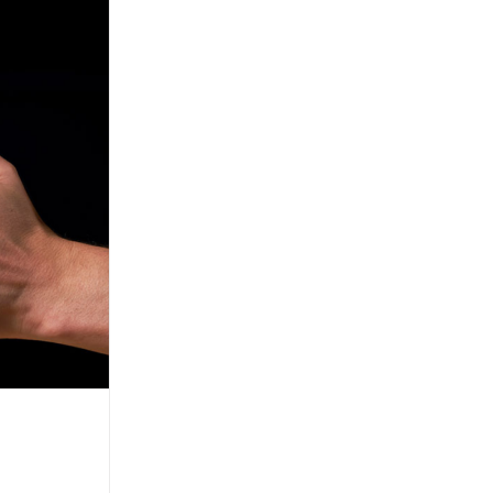
con lo
i 29 e 27