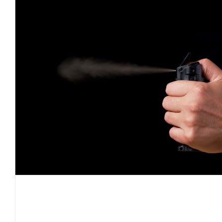
Rapinano un market ma il proprietario si difende 
spray al peperoncino. Arrestati due disoccupati d