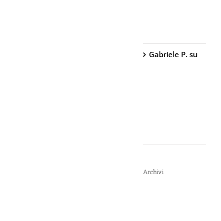
Peperoncino –
800.000
Scoville
Gabriele P.
su
TW1000 Lady
– Spray
Antiaggressione
al
Peperoncino –
2.000.000
Scoville
Archivi
Luglio 2026
Giugno 2026