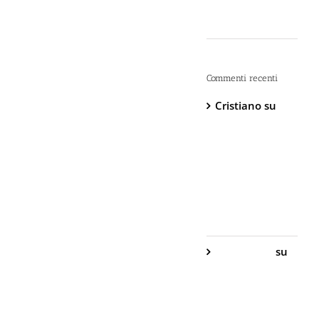
“Dopo” è Già
Troppo Tardi
Commenti recenti
Cristiano
su
DIVA Base –
Spray
Antiaggressione
al
Peperoncino –
800.000
Scoville
Gabriella S.
su
DIVA Base –
Spray
Antiaggressione
al